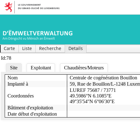
Carte
Liste
Recherche
Details
Id:78
Site
Exploitant
Chaudières/Moteurs
Nom
Centrale de cogénération Bouillon
Puissance thermique chaudière(s)
3300
330
Code Nace
35.3
Implanté à
59, Rue de Bouillon/L-1248 Luxe
Heures opératoires chaudière(s)
1809
349
Secteur d'activité
Commercial
LUREF 75687 / 73771
Combustibles
mazout, gaz
Coordonnées
49.5986°N 6.1085°E
Nom exploitant
Ville de Luxembourg (Direction Energie - E
Charges moyennes (Bois/Gaz naturel/mazout)
/ 100 /
49°35'54''N 6°06'30''E
Exemption(s)
3, Rue du Laboratoire
Bâtiment d'exploitation
Adresse exploitant
L-1911 Luxembourg
Hors service?
Date début d'exploitation