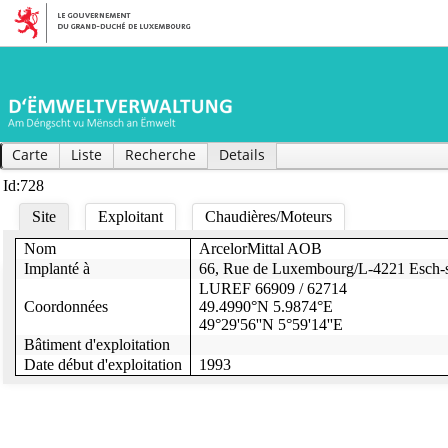
Carte
Liste
Recherche
Details
Id:728
Site
Exploitant
Chaudières/Moteurs
Nom
ArcelorMittal AOB
Puissance thermique chaudière(s)
1163
1163
Code Nace
Implanté à
66, Rue de Luxembourg/L-4221 Esch-s
Heures opératoires chaudière(s)
Secteur d'activité
Administratif
LUREF 66909 / 62714
Combustibles
gaz naturel
Nom exploitant
A+P Kieffer Omnitec S.à r.l.
Coordonnées
49.4990°N 5.9874°E
Charges moyennes (Bois/Gaz naturel/mazout)
/ /
49°29'56''N 5°59'14''E
Exemption(s)
Adresse exploitant
Boîte postale 317
Bâtiment d'exploitation
L-2013 Luxembourg
Hors service?
Date début d'exploitation
1993