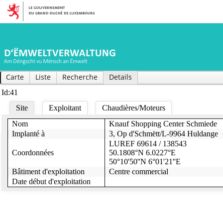
Carte
Liste
Recherche
Details
Id:41
Site
Exploitant
Chaudières/Moteurs
Nom
Knauf Shopping Center Schmiede
Puissance thermique chaudière(s)
1150
1150
Code Nace
70.1
Implanté à
3, Op d'Schmëtt/L-9964 Huldange
Heures opératoires chaudière(s)
2716
2200
Secteur d'activité
Commercial
LUREF 69614 / 138543
Combustibles
mazout
Coordonnées
50.1808°N 6.0227°E
Nom exploitant
Leasinvest Immo Lux S.A.
Charges moyennes (Bois/Gaz naturel/mazout)
/ / 100
50°10'50''N 6°01'21''E
Exemption(s)
3, op d'Schmëtt
Bâtiment d'exploitation
Centre commercial
Adresse exploitant
L-9964 Huldange
Hors service?
Date début d'exploitation