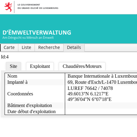
Carte
Liste
Recherche
Details
Id:4
Site
Exploitant
Chaudières/Moteurs
Nom
Banque Internationale à Luxembou
Puissance thermique chaudière(s)
1450
1450
1450
Code Nace
64.191
Implanté à
69, Route d'Esch/L-1470 Luxembo
Heures opératoires chaudière(s)
600
500
15
Secteur d'activité
Commercial
LUREF 76642 / 74078
Combustibles
mazout, gaz nature
Coordonnées
49.6013°N 6.1217°E
Nom exploitant
Banque Internationale à Luxembourg S.A
Charges moyennes (Bois/Gaz naturel/mazout)
/ 100 /
49°36'04''N 6°07'18''E
Exemption(s)
69, route d'Esch
Bâtiment d'exploitation
Adresse exploitant
L-2953 Luxembourg
Hors service?
Date début d'exploitation