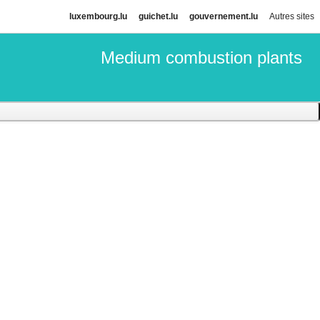
luxembourg.lu
guichet.lu
gouvernement.lu
Autres sites
Medium combustion plants